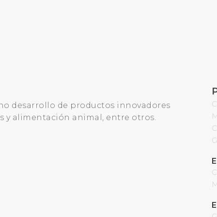
C
no desarrollo de productos innovadores
M
os y alimentación animal, entre otros.
C
G
E
C
M
E
G