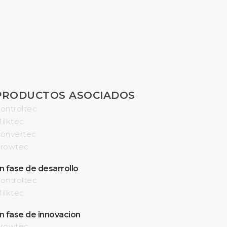
PRODUCTOS ASOCIADOS
ontroltec
ilktec
onvertec
rowtec
n fase de desarrollo
ontroltec
ilktec
n fase de innovacion
rowtec