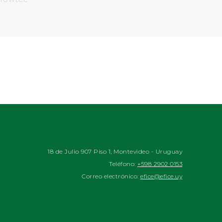
18 de Julio 907 Piso 1, Montevideo - Uruguay
Teléfono:
+598 2902 0153
Correo electrónico:
efice@efice.uy