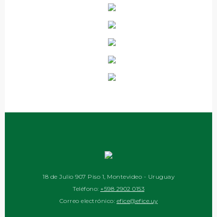
18 de Julio 907 Piso 1, Montevideo - Uruguay
Teléfono:
+598 2902 0153
Correo electrónico:
efice@efice.uy