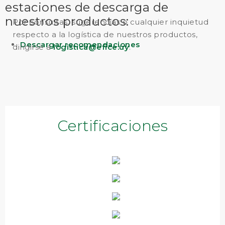
estaciones de descarga de
nuestros productos:
Por consultas, sugerencias o cualquier inquietud
respecto a la logística de nuestros productos,
Descargar recomendaciones
dirigirse a
logistica@efice.uy
.
Certificaciones