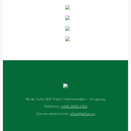
18 de Julio 907 Piso 1, Montevideo - Uruguay
Teléfono:
+598 2902 0153
Correo electrónico:
efice@efice.uy